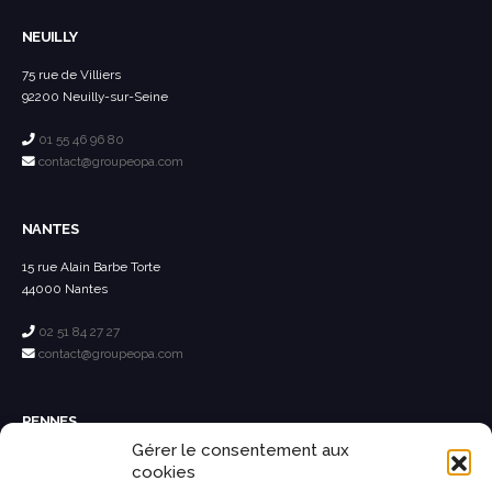
NEUILLY
75 rue de Villiers
92200 Neuilly-sur-Seine
01 55 46 96 80
contact@groupeopa.com
NANTES
15 rue Alain Barbe Torte
44000 Nantes
02 51 84 27 27
contact@groupeopa.com
RENNES
Gérer le consentement aux
26 avenue de Bretagne
cookies
35890 Laillé