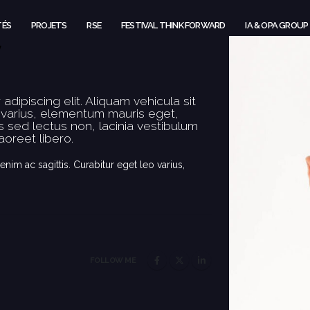
TÉS
PROJETS
RSE
FESTIVAL THINK FORWARD
IA & OPA GROUP
y
adipiscing elit. Aliquam
vehicula
sit
o varius, elementum mauris eget,
 sed lectus non, lacinia vestibulum
aoreet libero.
enim ac sagittis. Curabitur eget leo varius,
FOLLOW ME