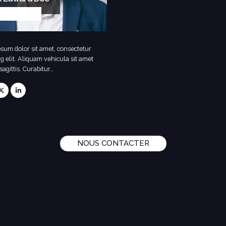
B DEVELOPER
sum dolor sit amet, consectetur
ng elit. Aliquam vehicula sit amet
sagittis. Curabitur…
NOUS CONTACTER