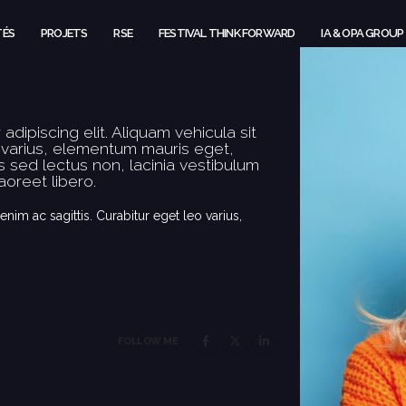
TÉS
PROJETS
RSE
FESTIVAL THINK FORWARD
IA & OPA GROUP
adipiscing elit. Aliquam
vehicula
sit
o varius, elementum mauris eget,
 sed lectus non, lacinia vestibulum
aoreet libero.
enim ac sagittis. Curabitur eget leo varius,
FOLLOW ME