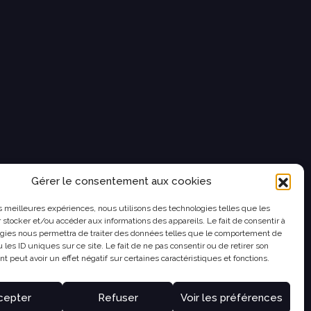
Gérer le consentement aux cookies
les meilleures expériences, nous utilisons des technologies telles que les
 stocker et/ou accéder aux informations des appareils. Le fait de consentir à
gies nous permettra de traiter des données telles que le comportement de
 les ID uniques sur ce site. Le fait de ne pas consentir ou de retirer son
 peut avoir un effet négatif sur certaines caractéristiques et fonctions.
cepter
Refuser
Voir les préférences
ES
|
PROCÉDURE D’ALERTE