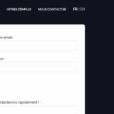
FR
|
EN
OFFRES D’EMPLOI
NOUS CONTACTER
e email
*
on
*
ntacterons rapidement !
*