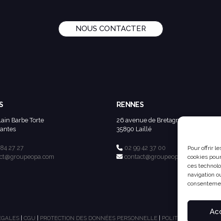
NOUS CONTACTER
S
RENNES
lain Barbe Torte
26 avenue de Bretagne
antes
35890 Laillé
 84 27 27
02 99 42 37 00
Pour offrir 
act@groupeopa.com
contact@groupeopa.com
cookies pour
ces technolo
navigation ou
consentement
Ac
ÉGALES
|
CGU
|
PROTECTION DES DONNÉES PERSONNELLE
|
POLITIQUE DE COOKI