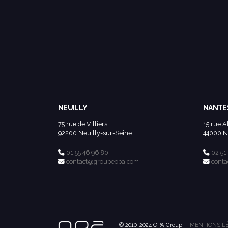
NEUILLY
NANTE
75 rue de Villiers
15 rue A
92200 Neuilly-sur-Seine
44000 N
01 55 46 96 80
02 51
contact@groupeopa.com
cont
© 2010-2024 OPA Group
MENTIONS L