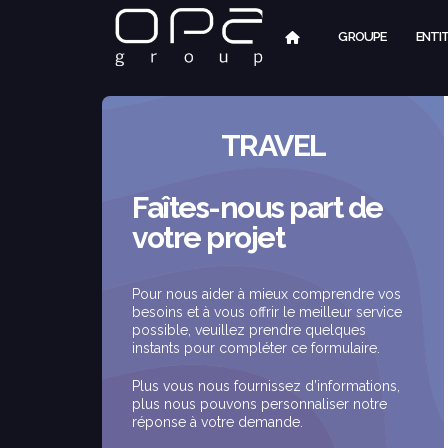
GROUPE
ENTI
TRAVEL
Faîtes-nous part de
votre projet
Pour nous aider à mieux comprendre vos
besoins et à vous offrir le meilleur service
possible, veuillez prendre quelques
instants pour compléter ce formulaire.
Plus vous nous fournissez d’informations,
plus nous pouvons personnaliser notre
réponse à votre demande.