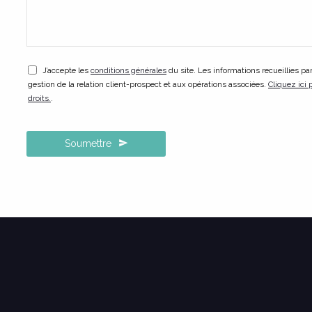
J’accepte les
conditions générales
du site. Les informations recueillies par
gestion de la relation client-prospect et aux opérations associées.
Cliquez ici 
droits.
.
Soumettre
Email
Address
*