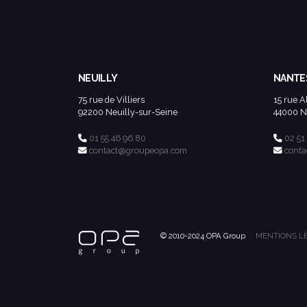
NEUILLY
NANTE
75 rue de Villiers
15 rue A
92200 Neuilly-sur-Seine
44000 N
01 55 46 96 80
02 51
contact@groupeopa.com
cont
© 2010-2024 OPA Group
MENTIONS L