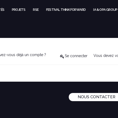
TÉS
PROJETS
RSE
FESTIVAL THINK FORWARD
IA & OPA GROUP
vez-vous déjà un compte ?
Vous devez vo
Se connecter
NOUS CONTACTER