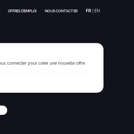
FR
|
EN
OFFRES D’EMPLOI
NOUS CONTACTER
us connecter pour créer une nouvelle offre.