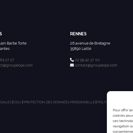
S
RENNES
lain Barbe Torte
26 avenue de Bretagne
antes
35890 Laillé
 84 27 27
02 99 42 37 00
act@groupeopa.com
contact@groupeopa.com
ÉGALES
|
CGU
|
PROTECTION DES DONNÉES PERSONNELLE
|
POLITIQUE DE COOKI
Pour offrir 
cookies pour
ces technolo
navigation ou
consentement