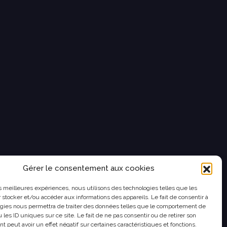
Gérer le consentement aux cookies
ES
|
PROCÉDURE D’ALERTE
les meilleures expériences, nous utilisons des technologies telles que les
 stocker et/ou accéder aux informations des appareils. Le fait de consentir à
gies nous permettra de traiter des données telles que le comportement de
 les ID uniques sur ce site. Le fait de ne pas consentir ou de retirer son
 peut avoir un effet négatif sur certaines caractéristiques et fonctions.