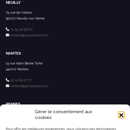
NEUILLY
75 rue de Villiers
92200 Neuilly-sur-Seine
01 55 46 96 80
contact@groupeopa.com
NANTES
15 rue Alain Barbe Torte
44000 Nantes
02 51 84 27 27
contact@groupeopa.com
RENNES
Gérer le consentement aux
26 avenue de Bretagne
cookies
35890 Laillé
Pour offrir les meilleures expériences, nous utilisons des technologies