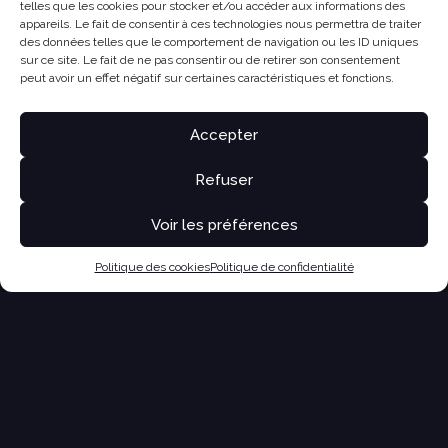
telles que les cookies pour stocker et/ou accéder aux informations des
appareils. Le fait de consentir à ces technologies nous permettra de traiter
des données telles que le comportement de navigation ou les ID uniques
sur ce site. Le fait de ne pas consentir ou de retirer son consentement
peut avoir un effet négatif sur certaines caractéristiques et fonctions.
Accepter
Refuser
Voir les préférences
Politique des cookies
Politique de confidentialité
NOUS CONTACTER