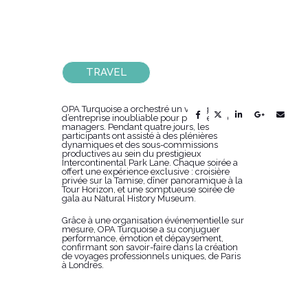
TRAVEL
Share this post
OPA Turquoise a orchestré un voyage
d’entreprise inoubliable pour plus de 130
managers. Pendant quatre jours, les
participants ont assisté à des plénières
dynamiques et des sous-commissions
productives au sein du prestigieux
Intercontinental Park Lane. Chaque soirée a
offert une expérience exclusive : croisière
privée sur la Tamise, dîner panoramique à la
Tour Horizon, et une somptueuse soirée de
gala au Natural History Museum.
Grâce à une organisation événementielle sur
mesure, OPA Turquoise a su conjuguer
performance, émotion et dépaysement,
confirmant son savoir-faire dans la création
de voyages professionnels uniques, de Paris
à Londres.